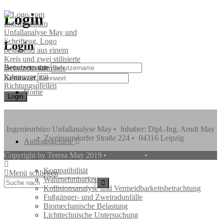
Login
Login
Benutzername
Kennwort
Home
Login
Ingenieurbüro Unfallanalyse May • Inhaber: Dipl.-Ing. Arndt May
• Zweinaundorfer Straße 224 • 04316 Leipzig
Auftragsgebiete
Copyright by Teresa May 2019 •
Impressum
•
Datenschutz
Kompatibilität
Menü schließen
Wahrnehmbarkeit
Kollisionsanalyse und Vermeidbarkeitsbetrachtung
Fußgänger- und Zweiradunfälle
Biomechanische Belastung
Lichttechnische Untersuchung